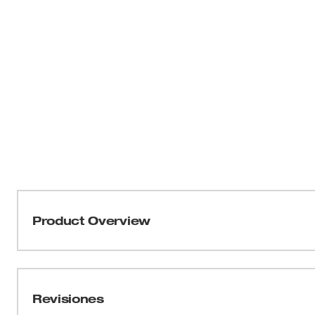
Product Overview
Nuestros guantes ANSI/ISEA 105-2016 Cut Level 5 Wint
proporcionar calor máximo, confort durante todo el día 
manejar objetos pequeños. Los guantes de trabajo de invi
Revisiones
tierra cálido para mantener el calor en las condiciones 