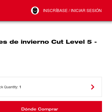
Your Account
INSCRÍBASE / INICIAR SESIÓN
Conectar
Cerrar sesión
s de invierno Cut Level 5 -
ck Quantity
:
1
Dónde Comprar