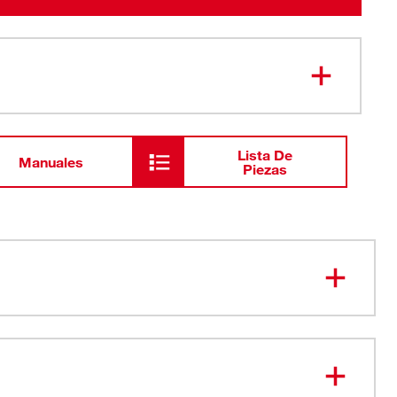
Lista De
Manuales
Piezas
ido Terry Liner
l
rimiento Resistente de doble sumergido