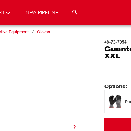
RT
NEW PIPELINE
ctive Equipment
Gloves
48-73-7954
Guante
XXL
Options
:
Pa