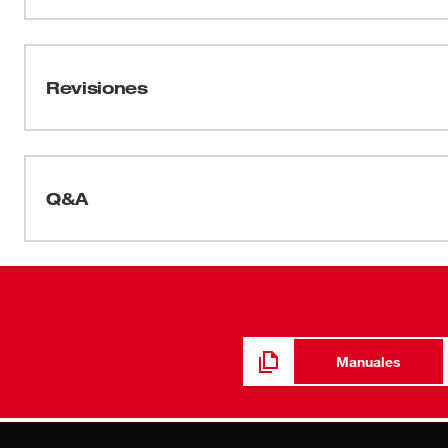
proporciona un ajuste seguro.
Hojas de datos
Wrecking Work Gloves Spec Sheet - 2024
Revisiones
Q&A
Manuales