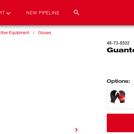
RT
NEW PIPELINE
ctive Equipment
Gloves
48-73-8522
Guante
Options
: