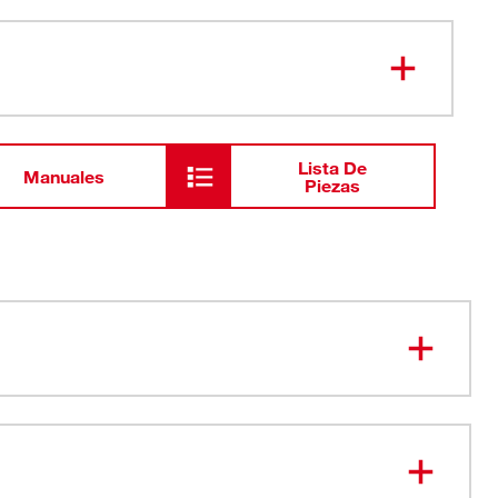
Lista De
Manuales
Piezas
e Tela de felpa incorporada Toallita sudorosa
cierre de gancho y lazo