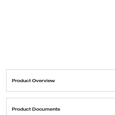
Product Overview
Nuestro Guante de Trabajo Ligero está diseñado con un 
todo el día. Este guante cuenta con un material de tela 
Smartswipe™ Knuckle, esto permite el uso de pantallas t
Product Documents
pulgar proporciona mayor durabilidad en zonas de mayor