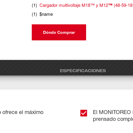
(
1
)
Cargador multivoltaje M18™ y M12
™
(
48-59-18
(
1
)
$name
Dónde Comprar
ESPECIFICACIONES
do ofrece el máximo
El MONITOREO 
prensado compl