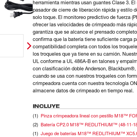
herramienta mientras usan guantes Clase 3. El 
pasador de cierre de liberación rápida y estilo d
solo toque. El monitoreo predictivo de fuerza 
ofrecer las velocidades de crimpeado más rápid
garantiza que se alcance el prensado completo 
confirma que la batería tiene suficiente carga
compatibilidad completa con todos los troqueles
los troqueles que ya tiene en su camión. Nuest
UL conforme a UL 486A-B en talones y empalme
con clasificación doble Anderson, Blackburn®,
cuando se usa con nuestros troqueles con for
crimpeadora cuenta con nuestra tecnología ON
almacene datos de crimpeado en tiempo real.
INCLUYE
(
1
)
Pinza crimpeadora lineal con pestillo M18™ 
(
2
)
Batería CP2.0 M18™ REDLITHIUM™
(
48-11-1
(
1
)
Juego de baterías M18™ REDLITHIUM™ XC5.0 