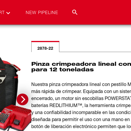
RT
NEW PIPELINE
2878-22
Pinza crimpeadora lineal co
para 12 toneladas
Nuestra pinza crimpeadora lineal con pestil
más rápida de crimpear. Equipada con un siste
encerrado, un motor sin escobillas POW
baterías REDLITHIUM™, la herramienta crimpea
y una confiabilidad incomparable en las condici
diseñada para permitir el uso con una mano en 
botón de liberación electrónico permiten que lo