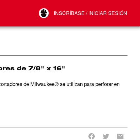
Your Account
INSCRÍBASE / INICIAR SESIÓN
Conectar
Cerrar sesión
ores de 7/8" x 16"
 cortadores de Milwaukee® se utilizan para perforar en