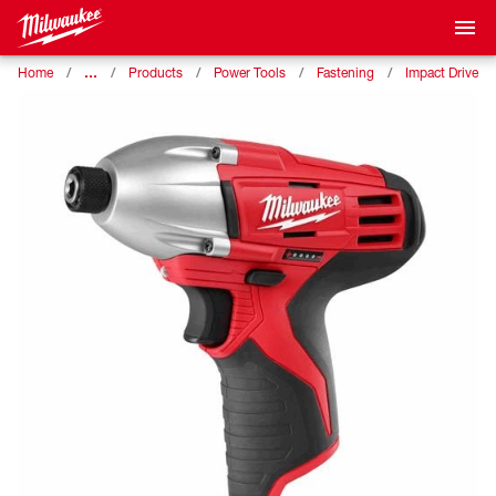
…
Home
Products
Power Tools
Fastening
Impact Drivers