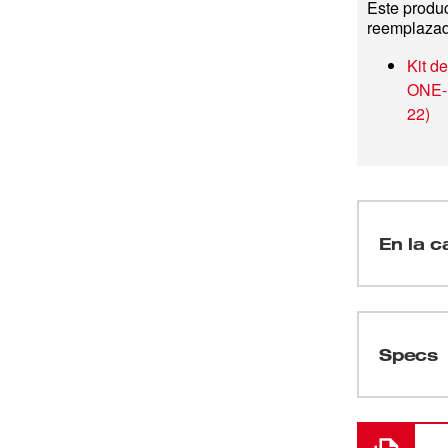
Este produc
reemplaza
Kit 
ONE‑
22
)
En la c
(
1
)
Specs
Cargando
(
1
)