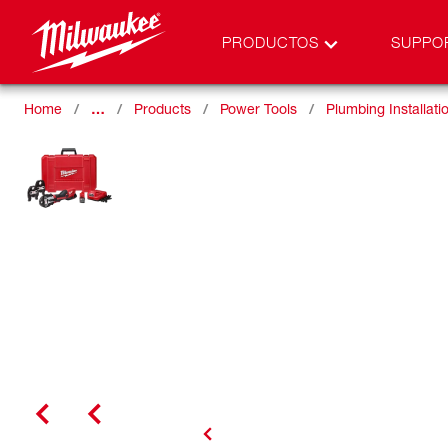
PRODUCTOS
SUPPO
Home
…
Products
Power Tools
Plumbing Installati