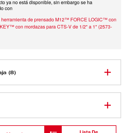
to ya no está disponible, sin embargo se ha
do con
de herramienta de prensado M12™ FORCE LOGIC™ con
KEY™ con mordazas para CTS‑V de 1/2" a 1"
(
2573-
aja (8)
Herramienta de prensado M12™
2473-20
FORCE LOGIC™
49-16-
Mordaza M12™ de 3/4"
2451
Lista De