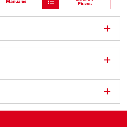
Manuales
Piezas
49-16-
Mordaza M12™ de 1/2"
2450
49-16-
Mordaza M12™ de 1"
2452
Cargador de batería de iones de litio
48-59-
2401
M12™
Batería CP1.5 REDLITHIUM™
48-11-
2401
M12™
Estuche de transporte duro