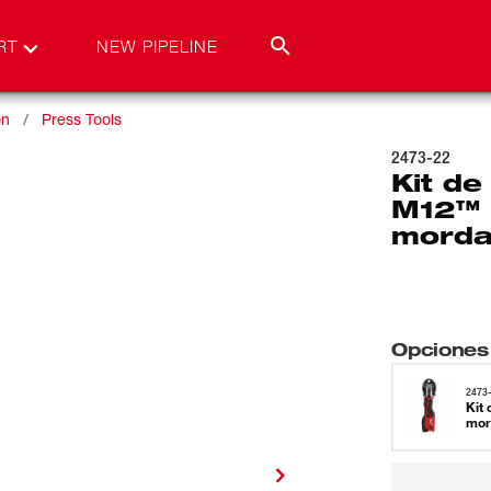
RT
NEW PIPELINE
on
Press Tools
2473-22
Kit d
M12™ 
morda
Opciones
2473
Kit
mor