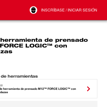
Your Account
INSCRÍBASE / INICIAR SESIÓN
Conectar
Cerrar sesión
e herramienta de prensado
FORCE LOGIC™ con
zas
 de herramientas
-22
 de herramienta de prensado M12™ FORCE LOGIC™ con
dazas